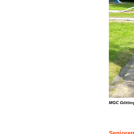
MGC Götting
Senioren