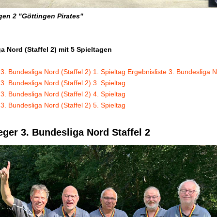
en 2 "Göttingen Pirates"
a Nord (Staffel 2) mit 5 Spieltagen
 3. Bundesliga Nord (Staffel 2) 1. Spieltag
Ergebnisliste 3. Bundesliga No
 3. Bundesliga Nord (Staffel 2) 3. Spieltag
 3. Bundesliga Nord (Staffel 2) 4. Spieltag
 3. Bundesliga Nord (Staffel 2) 5. Spieltag
ieger 3. Bundesliga Nord Staffel 2