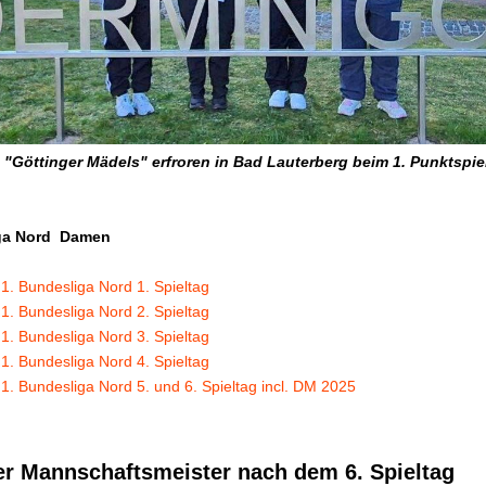
Göttinger Mädels" erfroren in Bad Lauterberg beim 1. Punktspie
ga Nord
Damen
 1. Bundesliga Nord 1. Spieltag
 1. Bundesliga Nord 2. Spieltag
 1. Bundesliga Nord 3. Spieltag
 1. Bundesliga Nord 4. Spieltag
 1. Bundesliga Nord 5. und 6. Spieltag incl. DM 2025
er Mannschaftsmeister nach dem 6. Spieltag