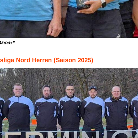
Mädels"
sliga Nord Herren (Saison 2025)